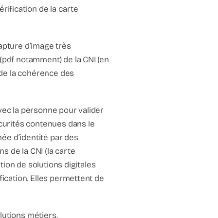
rification de la carte
capture d’image très
 (pdf notamment) de la CNI (en
e de la cohérence des
avec la personne pour valider
écurités contenues dans le
née d’identité par des
s de la CNI (la carte
ation de solutions digitales
fication. Elles permettent de
olutions métiers.