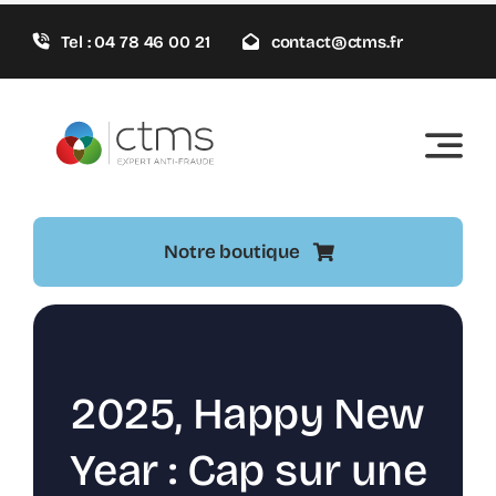
Passer
Tel : 04 78 46 00 21
contact@ctms.fr
au
contenu
Notre boutique
2025, Happy New
Year : Cap sur une