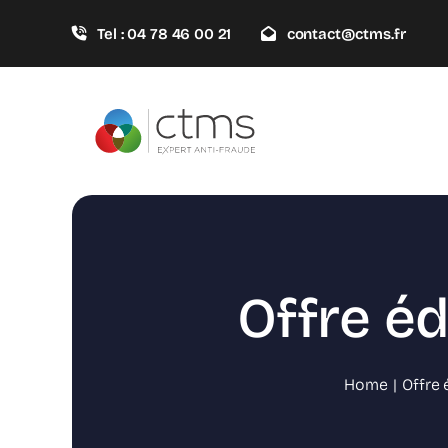
Passer
Tel : 04 78 46 00 21
contact@ctms.fr
au
contenu
Offre éd
Home
Offre 