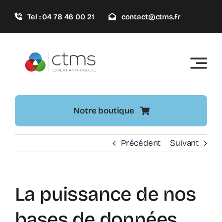
Passer
Tel : 04 78 46 00 21
contact@ctms.fr
au
contenu
Notre boutique
Précédent
Suivant
La puissance de nos
bases de données