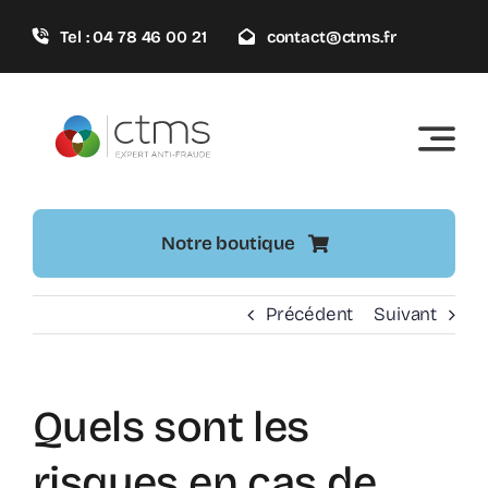
Passer
Tel : 04 78 46 00 21
contact@ctms.fr
au
contenu
Notre boutique
Précédent
Suivant
Quels sont les
risques en cas de