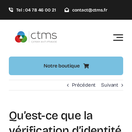
Passer
Tel : 04 78 46 00 21
contact@ctms.fr
au
contenu
Notre boutique
Précédent
Suivant
Qu’est-ce que la
vérification d’identité