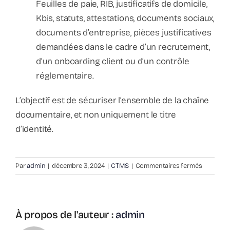
Feuilles de paie, RIB, justificatifs de domicile,
Kbis, statuts, attestations, documents sociaux,
documents d’entreprise, pièces justificatives
demandées dans le cadre d’un recrutement,
d’un onboarding client ou d’un contrôle
réglementaire.
L’objectif est de sécuriser l’ensemble de la chaîne
documentaire, et non uniquement le titre
d’identité.
sur
Par
admin
|
décembre 3, 2024
|
CTMS
|
Commentaires fermés
Quels
types
de
documen
À propos de l'auteur :
admin
peuvent