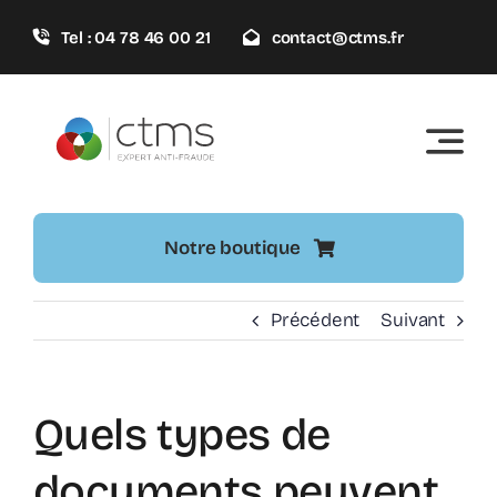
Passer
Tel : 04 78 46 00 21
contact@ctms.fr
au
contenu
Notre boutique
Précédent
Suivant
Quels types de
documents peuvent