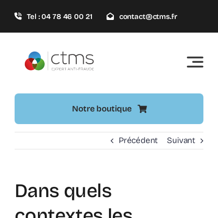
Passer
Tel : 04 78 46 00 21
contact@ctms.fr
au
contenu
Notre boutique
Précédent
Suivant
Dans quels
contextes les