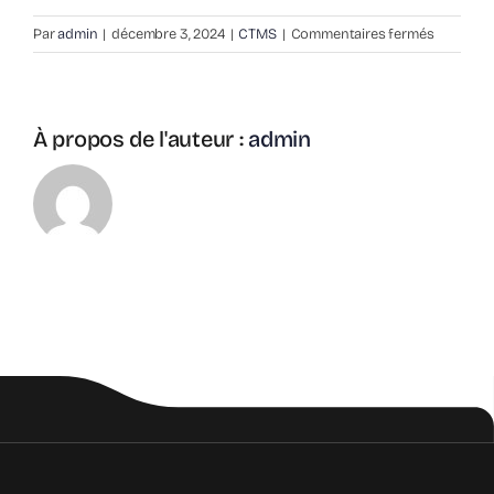
sur
Par
admin
|
décembre 3, 2024
|
CTMS
|
Commentaires fermés
Dans
quels
contexte
les
À propos de l'auteur :
admin
solutions
CTMS
sont-
elles
utilisées
?