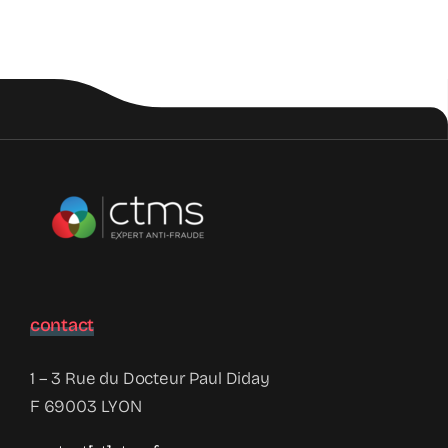
et
les
usurpati
d’identité
?
contact
1 – 3 Rue du Docteur Paul Diday
F 69003 LYON