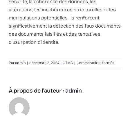
sécurité, la cohérence des données, les
altérations, les incohérences structurelles et les
manipulations potentielles. Ils renforcent
significativement la détection des faux documents,
des documents falsifiés et des tentatives
d’usurpation d’identité.
sur
Par
admin
|
décembre 3, 2024
|
CTMS
|
Commentaires fermés
Les
solutions
CTMS
permette
À propos de l'auteur :
admin
elles
de
détecter
les
faux
documen