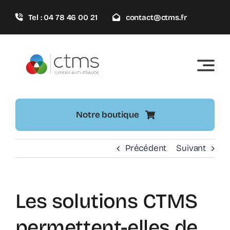
Passer
Tel : 04 78 46 00 21
contact@ctms.fr
au
contenu
Notre boutique
Précédent
Suivant
Les solutions CTMS
permettent-elles de