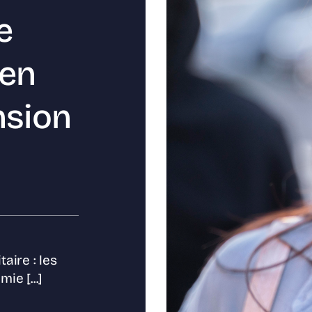
e
 en
nsion
aire : les
e [...]