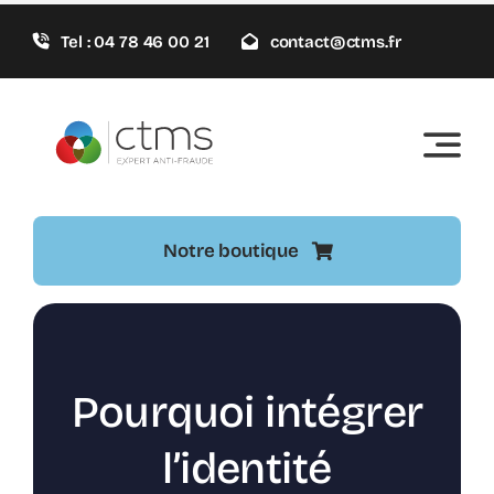
Passer
Tel : 04 78 46 00 21
contact@ctms.fr
au
contenu
Notre boutique
Pourquoi intégrer
l’identité