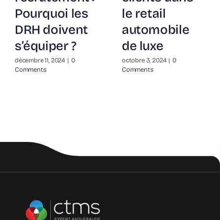
épidémie
stoppent la
mondiale en
fraude
pleine
documentaire
expansion
septembre 1, 2025
juin 22, 2026
|
0 Comments