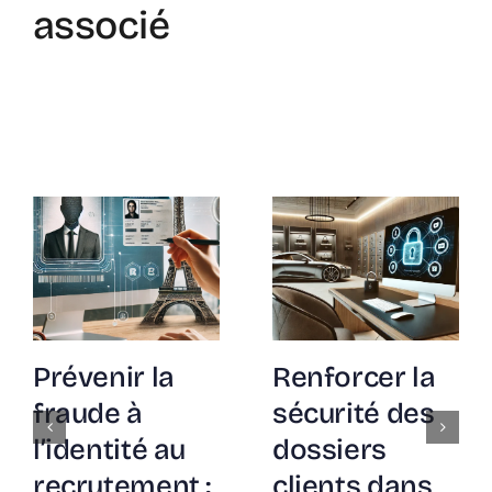
associé
Fraude
Intérim :
identitaire :
comment le
les données
KYC et la
choc d’une
biométrie